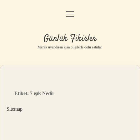
menüyü
Anasayfa
aç
Gizlilik Politikası
Günlük Fikirler
Yasal Uyarı
Merak uyandıran kısa bilgilerle dolu satırlar.
Hakkımızda
Etiket:
7 ışık Nedir
Sitemap