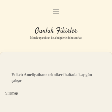
menüyü
Anasayfa
aç
Gizlilik Politikası
Günlük Fikirler
Yasal Uyarı
Merak uyandıran kısa bilgilerle dolu satırlar.
Hakkımızda
Etiket:
Ameliyathane teknikeri haftada kaç gün
çalışır
Sitemap