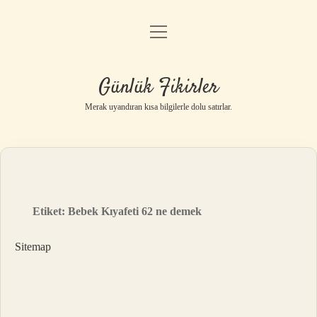
menüyü
Anasayfa
aç
Gizlilik Politikası
Günlük Fikirler
Yasal Uyarı
Merak uyandıran kısa bilgilerle dolu satırlar.
Hakkımızda
Etiket:
Bebek Kıyafeti 62 ne demek
Sitemap