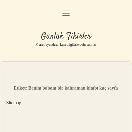
menüyü
Anasayfa
aç
Gizlilik Politikası
Günlük Fikirler
Yasal Uyarı
Merak uyandıran kısa bilgilerle dolu satırlar.
Hakkımızda
Etiket:
Benim babam bir kahraman kitabı kaç sayfa
Sitemap