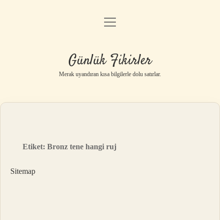
menüyü
Anasayfa
aç
Gizlilik Politikası
Günlük Fikirler
Yasal Uyarı
Merak uyandıran kısa bilgilerle dolu satırlar.
Hakkımızda
Etiket:
Bronz tene hangi ruj
Sitemap