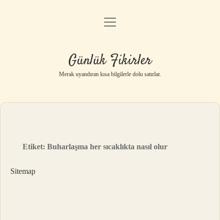
menüyü
Anasayfa
aç
Gizlilik Politikası
Günlük Fikirler
Yasal Uyarı
Merak uyandıran kısa bilgilerle dolu satırlar.
Hakkımızda
Etiket:
Buharlaşma her sıcaklıkta nasıl olur
Sitemap