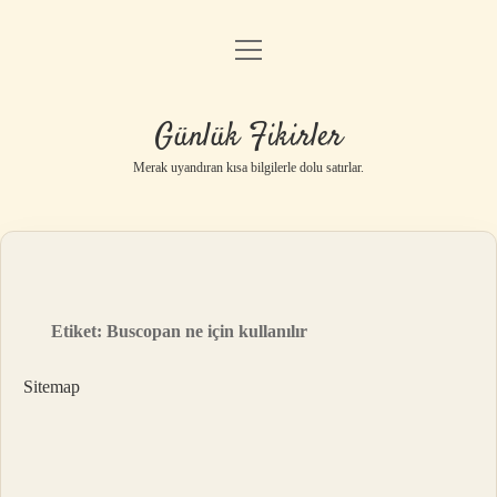
menüyü
Anasayfa
aç
Gizlilik Politikası
Günlük Fikirler
Yasal Uyarı
Merak uyandıran kısa bilgilerle dolu satırlar.
Hakkımızda
Etiket:
Buscopan ne için kullanılır
Sitemap