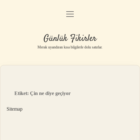
menüyü
Anasayfa
aç
Gizlilik Politikası
Günlük Fikirler
Yasal Uyarı
Merak uyandıran kısa bilgilerle dolu satırlar.
Hakkımızda
Etiket:
Çin ne diye geçiyor
Sitemap