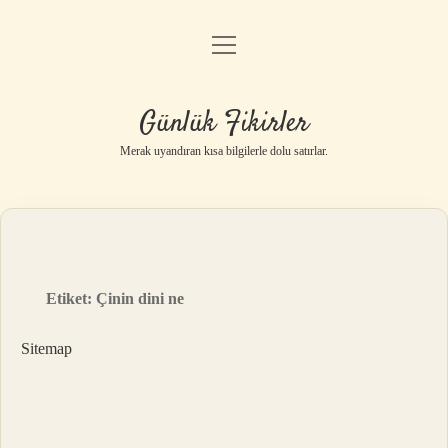
menüyü
Anasayfa
aç
Gizlilik Politikası
Günlük Fikirler
Yasal Uyarı
Merak uyandıran kısa bilgilerle dolu satırlar.
Hakkımızda
Etiket:
Çinin dini ne
Sitemap