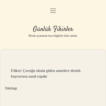
menüyü
Anasayfa
aç
Gizlilik Politikası
Günlük Fikirler
Yasal Uyarı
Merak uyandıran kısa bilgilerle dolu satırlar.
Hakkımızda
Etiket:
Çocuğu okula giden annelere destek
başvurusu nasıl yapılır
Sitemap