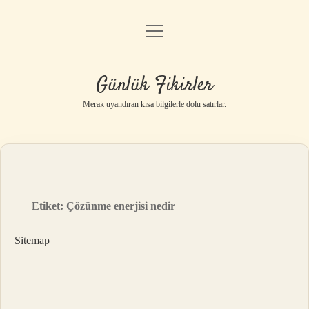
menüyü
Anasayfa
aç
Gizlilik Politikası
Günlük Fikirler
Yasal Uyarı
Merak uyandıran kısa bilgilerle dolu satırlar.
Hakkımızda
Etiket:
Çözünme enerjisi nedir
Sitemap