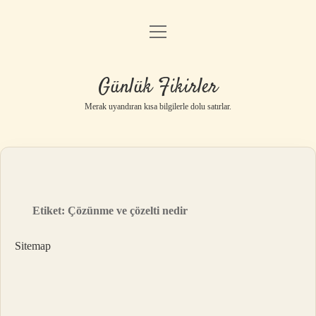
menüyü
Anasayfa
aç
Gizlilik Politikası
Günlük Fikirler
Yasal Uyarı
Merak uyandıran kısa bilgilerle dolu satırlar.
Hakkımızda
Etiket:
Çözünme ve çözelti nedir
Sitemap