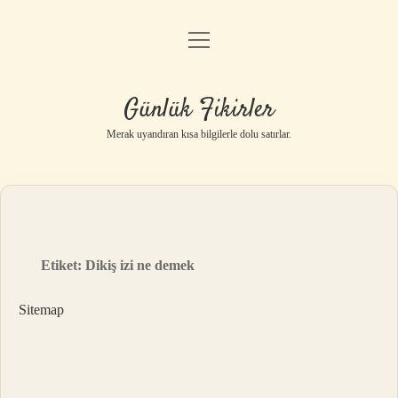
menüyü
Anasayfa
aç
Gizlilik Politikası
Günlük Fikirler
Yasal Uyarı
Merak uyandıran kısa bilgilerle dolu satırlar.
Hakkımızda
Etiket:
Dikiş izi ne demek
Sitemap