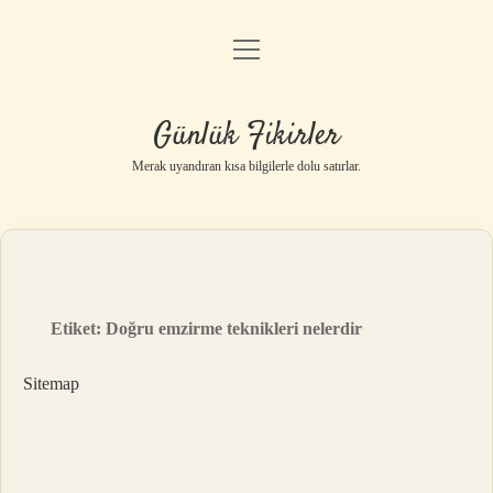
menüyü
Anasayfa
aç
Gizlilik Politikası
Günlük Fikirler
Yasal Uyarı
Merak uyandıran kısa bilgilerle dolu satırlar.
Hakkımızda
Etiket:
Doğru emzirme teknikleri nelerdir
Sitemap