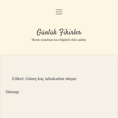
menüyü
Anasayfa
aç
Gizlilik Politikası
Günlük Fikirler
Yasal Uyarı
Merak uyandıran kısa bilgilerle dolu satırlar.
Hakkımızda
Etiket:
Güneş kaç tabakadan oluşur
Sitemap