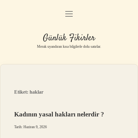
menüyü
Anasayfa
aç
Gizlilik Politikası
Günlük Fikirler
Yasal Uyarı
Merak uyandıran kısa bilgilerle dolu satırlar.
Hakkımızda
Etiket:
haklar
Kadının yasal hakları nelerdir ?
Tarih: Haziran 9, 2026