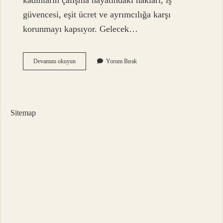
kadınların çalışma hayatındaki hakları, iş
güvencesi, eşit ücret ve ayrımcılığa karşı
korunmayı kapsıyor. Gelecek…
Kadının
Devamını okuyun
Yorum Bırak
yasal
hakları
nelerdir
?
Sitemap