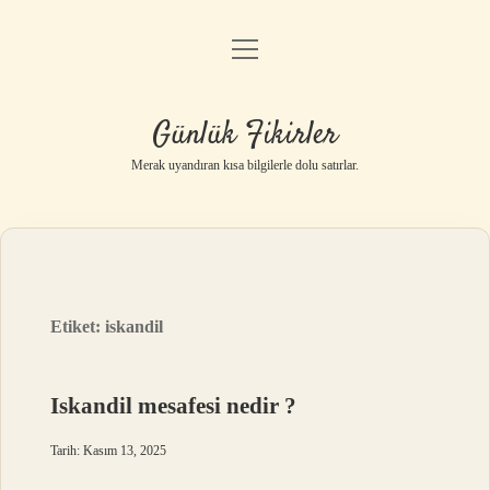
menüyü
Anasayfa
aç
Gizlilik Politikası
Günlük Fikirler
Yasal Uyarı
Merak uyandıran kısa bilgilerle dolu satırlar.
Hakkımızda
Etiket:
iskandil
Iskandil mesafesi nedir ?
Tarih: Kasım 13, 2025