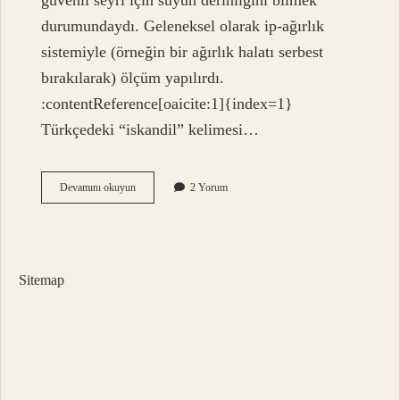
güvenli seyri için suyun derinliğini bilmek
durumundaydı. Geleneksel olarak ip‑ağırlık
sistemiyle (örneğin bir ağırlık halatı serbest
bırakılarak) ölçüm yapılırdı.
:contentReference[oaicite:1]{index=1}
Türkçedeki “iskandil” kelimesi…
Iskandil
Devamını okuyun
2 Yorum
mesafesi
nedir
?
Sitemap