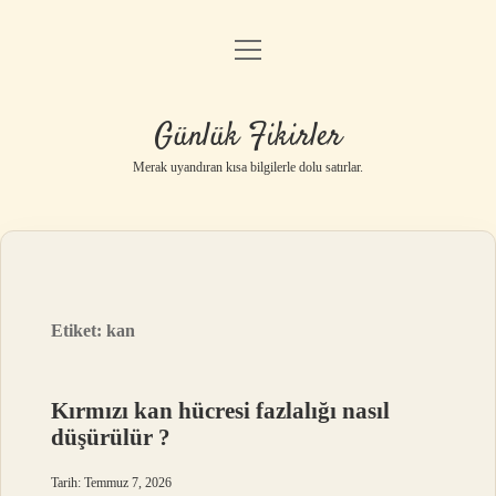
menüyü
Anasayfa
aç
Gizlilik Politikası
Günlük Fikirler
Yasal Uyarı
Merak uyandıran kısa bilgilerle dolu satırlar.
Hakkımızda
Etiket:
kan
Kırmızı kan hücresi fazlalığı nasıl
düşürülür ?
Tarih: Temmuz 7, 2026