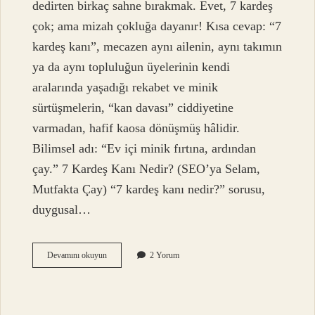
dedirten birkaç sahne bırakmak. Evet, 7 kardeş
çok; ama mizah çokluğa dayanır! Kısa cevap: “7
kardeş kanı”, mecazen aynı ailenin, aynı takımın
ya da aynı topluluğun üyelerinin kendi
aralarında yaşadığı rekabet ve minik
sürtüşmelerin, “kan davası” ciddiyetine
varmadan, hafif kaosa dönüşmüş hâlidir.
Bilimsel adı: “Ev içi minik fırtına, ardından
çay.” 7 Kardeş Kanı Nedir? (SEO’ya Selam,
Mutfakta Çay) “7 kardeş kanı nedir?” sorusu,
duygusal…
7
Devamını okuyun
2 Yorum
kardeş
kanı
nedir
?