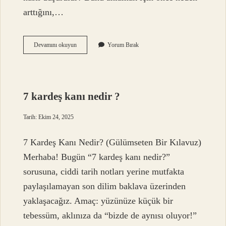
arttığını,…
Kırmızı
Devamını okuyun
Yorum Bırak
kan
hücresi
fazlalığı
nasıl
düşürülür
7 kardeş kanı nedir ?
?
Tarih: Ekim 24, 2025
7 Kardeş Kanı Nedir? (Gülümseten Bir Kılavuz)
Merhaba! Bugün “7 kardeş kanı nedir?”
sorusuna, ciddi tarih notları yerine mutfakta
paylaşılamayan son dilim baklava üzerinden
yaklaşacağız. Amaç: yüzünüze küçük bir
tebessüm, aklınıza da “bizde de aynısı oluyor!”