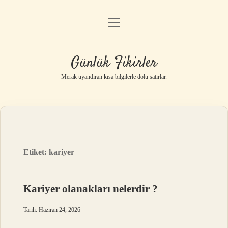
menüyü
Anasayfa
aç
Gizlilik Politikası
Günlük Fikirler
Yasal Uyarı
Merak uyandıran kısa bilgilerle dolu satırlar.
Hakkımızda
Etiket:
kariyer
Kariyer olanakları nelerdir ?
Tarih: Haziran 24, 2026