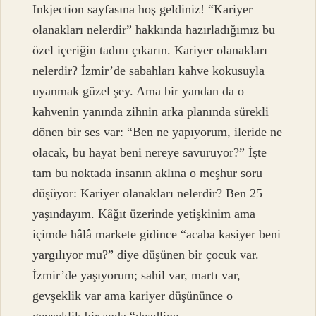
Inkjection sayfasına hoş geldiniz! “Kariyer
olanakları nelerdir” hakkında hazırladığımız bu
özel içeriğin tadını çıkarın. Kariyer olanakları
nelerdir? İzmir’de sabahları kahve kokusuyla
uyanmak güzel şey. Ama bir yandan da o
kahvenin yanında zihnin arka planında sürekli
dönen bir ses var: “Ben ne yapıyorum, ileride ne
olacak, bu hayat beni nereye savuruyor?” İşte
tam bu noktada insanın aklına o meşhur soru
düşüyor: Kariyer olanakları nelerdir? Ben 25
yaşındayım. Kâğıt üzerinde yetişkinim ama
içimde hâlâ markete gidince “acaba kasiyer beni
yargılıyor mu?” diye düşünen bir çocuk var.
İzmir’de yaşıyorum; sahil var, martı var,
gevşeklik var ama kariyer düşününce o