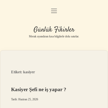
menüyü
Anasayfa
aç
Gizlilik Politikası
Günlük Fikirler
Yasal Uyarı
Merak uyandıran kısa bilgilerle dolu satırlar.
Hakkımızda
Etiket:
kasiyer
Kasiyer Şefi ne iş yapar ?
Tarih: Haziran 25, 2026