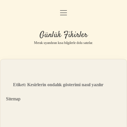
menüyü
Anasayfa
aç
Gizlilik Politikası
Günlük Fikirler
Yasal Uyarı
Merak uyandıran kısa bilgilerle dolu satırlar.
Hakkımızda
Etiket:
Kesirlerin ondalık gösterimi nasıl yazılır
Sitemap