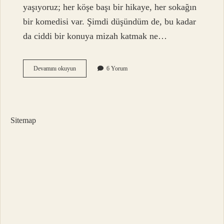
yaşıyoruz; her köşe başı bir hikaye, her sokağın
bir komedisi var. Şimdi düşündüm de, bu kadar
da ciddi bir konuya mizah katmak ne…
Riskli
Devamını okuyun
6 Yorum
yapının
yıktırılması
için
verilen
süre
Sitemap
içerisinde
yapıyı
tahliye
etmeyen
malik
ve
kiracılar
hakkında
ne
yapılır
?