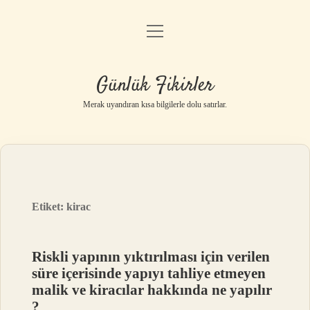
menüyü
Anasayfa
aç
Gizlilik Politikası
Günlük Fikirler
Yasal Uyarı
Merak uyandıran kısa bilgilerle dolu satırlar.
Hakkımızda
Etiket:
kirac
Riskli yapının yıktırılması için verilen
süre içerisinde yapıyı tahliye etmeyen
malik ve kiracılar hakkında ne yapılır
?