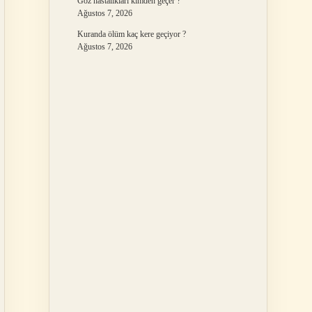
Göz hastalıkları kimden geçer ?
Ağustos 7, 2026
Kuranda ölüm kaç kere geçiyor ?
Ağustos 7, 2026