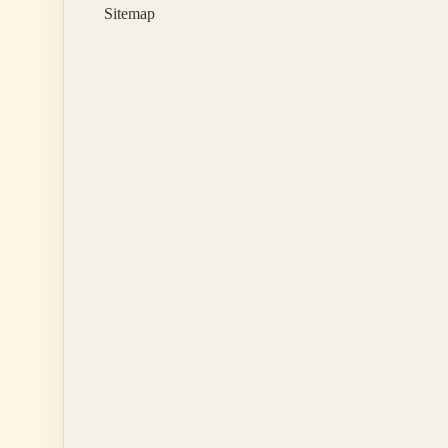
Sitemap