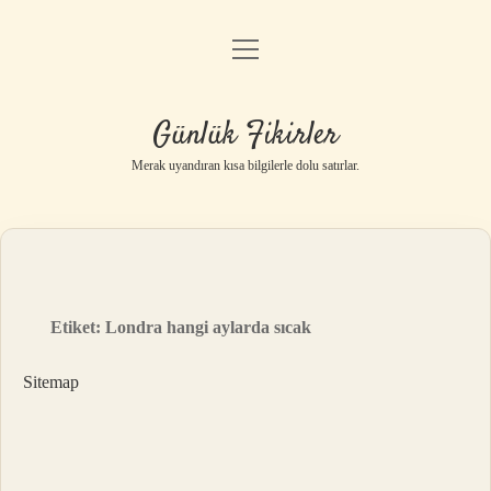
menüyü
Anasayfa
aç
Gizlilik Politikası
Günlük Fikirler
Yasal Uyarı
Merak uyandıran kısa bilgilerle dolu satırlar.
Hakkımızda
Etiket:
Londra hangi aylarda sıcak
Sitemap