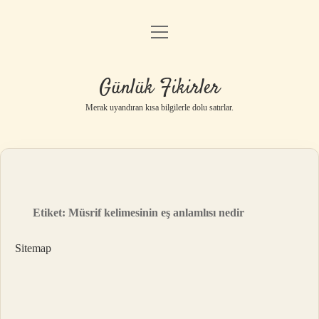
menüyü
Anasayfa
aç
Gizlilik Politikası
Günlük Fikirler
Yasal Uyarı
Merak uyandıran kısa bilgilerle dolu satırlar.
Hakkımızda
Etiket:
Müsrif kelimesinin eş anlamlısı nedir
Sitemap