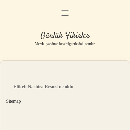
menüyü
Anasayfa
aç
Gizlilik Politikası
Günlük Fikirler
Yasal Uyarı
Merak uyandıran kısa bilgilerle dolu satırlar.
Hakkımızda
Etiket:
Nashira Resort ne oldu
Sitemap