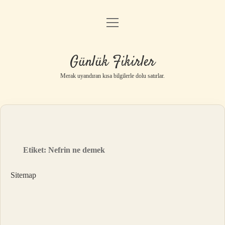
menüyü
Anasayfa
aç
Gizlilik Politikası
Günlük Fikirler
Yasal Uyarı
Merak uyandıran kısa bilgilerle dolu satırlar.
Hakkımızda
Etiket:
Nefrin ne demek
Sitemap