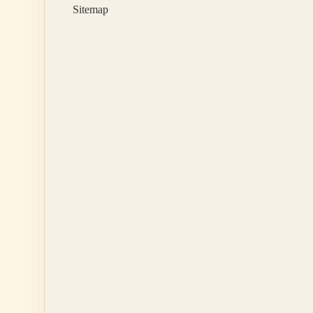
Sitemap