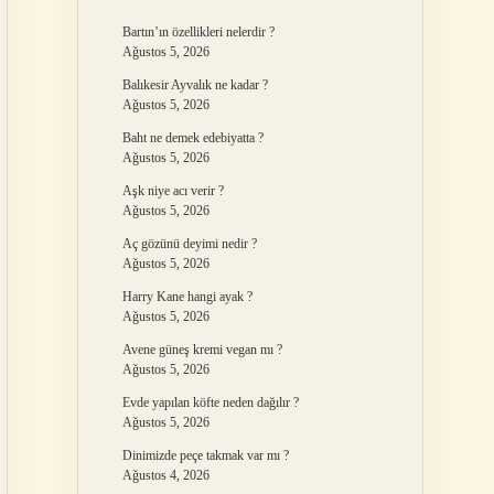
Bartın’ın özellikleri nelerdir ?
Ağustos 5, 2026
Balıkesir Ayvalık ne kadar ?
Ağustos 5, 2026
Baht ne demek edebiyatta ?
Ağustos 5, 2026
Aşk niye acı verir ?
Ağustos 5, 2026
Aç gözünü deyimi nedir ?
Ağustos 5, 2026
Harry Kane hangi ayak ?
Ağustos 5, 2026
Avene güneş kremi vegan mı ?
Ağustos 5, 2026
Evde yapılan köfte neden dağılır ?
Ağustos 5, 2026
Dinimizde peçe takmak var mı ?
Ağustos 4, 2026