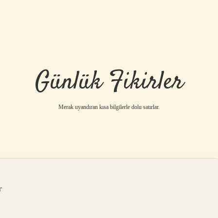
Günlük Fikirler
Merak uyandıran kısa bilgilerle dolu satırlar.
r