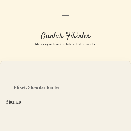
menüyü
Anasayfa
aç
Gizlilik Politikası
Günlük Fikirler
Yasal Uyarı
Merak uyandıran kısa bilgilerle dolu satırlar.
Hakkımızda
Etiket:
Stoacılar kimler
Sitemap