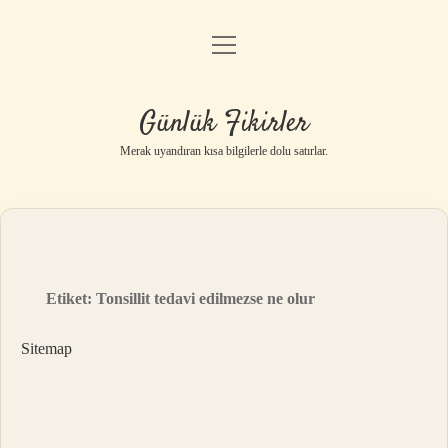
menüyü
Anasayfa
aç
Gizlilik Politikası
Günlük Fikirler
Yasal Uyarı
Merak uyandıran kısa bilgilerle dolu satırlar.
Hakkımızda
Etiket:
Tonsillit tedavi edilmezse ne olur
Sitemap