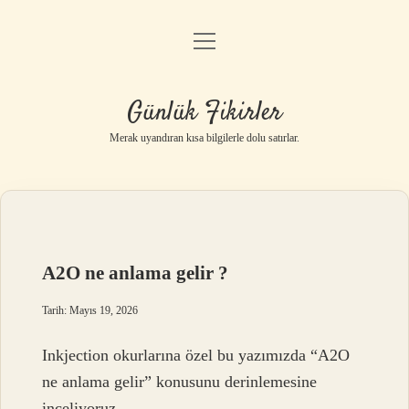
menüyü
Anasayfa
aç
Gizlilik Politikası
Günlük Fikirler
Yasal Uyarı
Merak uyandıran kısa bilgilerle dolu satırlar.
Hakkımızda
A2O ne anlama gelir ?
Tarih: Mayıs 19, 2026
Inkjection okurlarına özel bu yazımızda “A2O
ne anlama gelir” konusunu derinlemesine
inceliyoruz.