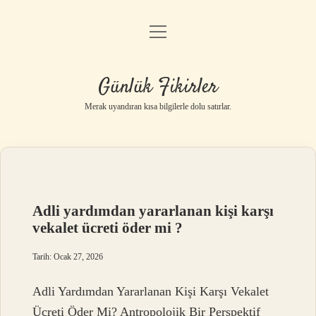
menüyü
Anasayfa
aç
Gizlilik Politikası
Günlük Fikirler
Yasal Uyarı
Merak uyandıran kısa bilgilerle dolu satırlar.
Hakkımızda
Adli yardımdan yararlanan kişi karşı
vekalet ücreti öder mi ?
Tarih: Ocak 27, 2026
Adli Yardımdan Yararlanan Kişi Karşı Vekalet
Ücreti Öder Mi? Antropolojik Bir Perspektif