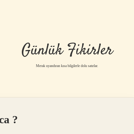
Günlük Fikirler
Merak uyandıran kısa bilgilerle dolu satırlar.
ca ?