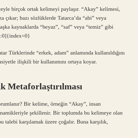
kçeyle birçok ortak kelimeyi paylaşır. “Akay” kelimesi,
za çıkar; bazı sözlüklerde Tatarca’da “abi” veya
 başka kaynaklarda “beyaz”, “saf” veya “temiz” gibi
te:0]{index=0}
atar Türklerinde “erkek, adam” anlamında kullanıldığını
iyetle ilişkili bir kullanımını ortaya koyar.
 Metaforlaştı­rılması
rumlanır? Bir kelime, örneğin “Akay”, insan
inamikleriyle şekillenir. Bir toplumda bu kelimeye olan
bu talebi karşılamak üzere çoğalır. Buna karşılık,