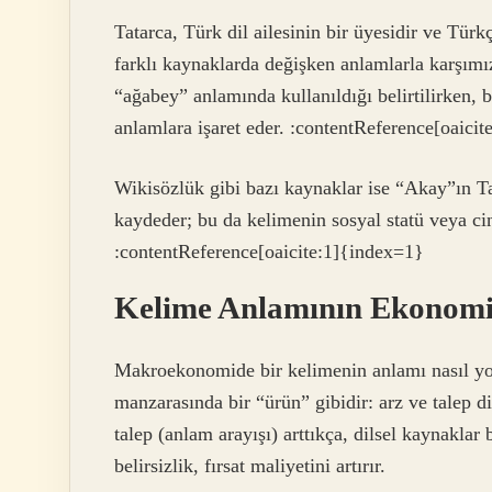
Tatarca, Türk dil ailesinin bir üyesidir ve Tür
farklı kaynaklarda değişken anlamlarla karşımı
“ağabey” anlamında kullanıldığı belirtilirken,
anlamlara işaret eder. :contentReference[oaici
Wikisözlük gibi bazı kaynaklar ise “Akay”ın T
kaydeder; bu da kelimenin sosyal statü veya cins
:contentReference[oaicite:1]{index=1}
Kelime Anlamının Ekonomik
Makroekonomide bir kelimenin anlamı nasıl yo
manzarasında bir “ürün” gibidir: arz ve talep d
talep (anlam arayışı) arttıkça, dilsel kaynaklar 
belirsizlik, fırsat maliyetini artırır.