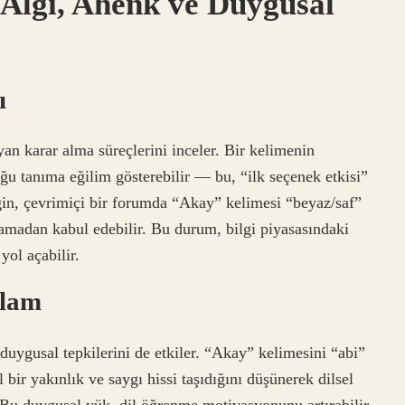
Algı, Ahenk ve Duygusal
ı
an karar alma süreçlerini inceler. Bir kelimenin
uğu tanıma eğilim gösterebilir — bu, “ilk seçenek etkisi”
neğin, çevrimiçi bir forumda “Akay” kelimesi “beyaz/saf”
lamadan kabul edebilir. Bu durum, bilgi piyasasındaki
yol açabilir.
ğlam
duygusal tepkilerini de etkiler. “Akay” kelimesini “abi”
 bir yakınlık ve saygı hissi taşıdığını düşünerek dilsel
 Bu duygusal yük, dil öğrenme motivasyonunu artırabilir