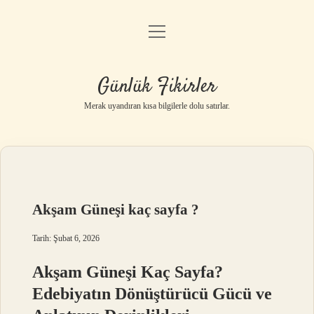
menüyü
Anasayfa
aç
Gizlilik Politikası
Günlük Fikirler
Yasal Uyarı
Merak uyandıran kısa bilgilerle dolu satırlar.
Hakkımızda
Akşam Güneşi kaç sayfa ?
Tarih: Şubat 6, 2026
Akşam Güneşi Kaç Sayfa?
Edebiyatın Dönüştürücü Gücü ve