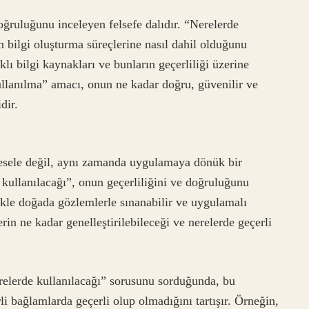
doğruluğunu inceleyen felsefe dalıdır. “Nerelerde
n bilgi oluşturma süreçlerine nasıl dahil olduğunu
lı bilgi kaynakları ve bunların geçerliliği üzerine
kullanılma” amacı, onun ne kadar doğru, güvenilir ve
dir.
mesele değil, aynı zamanda uygulamaya dönük bir
e kullanılacağı”, onun geçerliliğini ve doğruluğunu
llikle doğada gözlemlerle sınanabilir ve uygulamalı
lerin ne kadar genelleştirilebileceği ve nerelerde geçerli
erelerde kullanılacağı” sorusunu sorduğunda, bu
li bağlamlarda geçerli olup olmadığını tartışır. Örneğin,