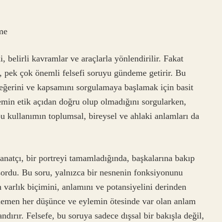
eme
 belirli kavramlar ve araçlarla yönlendirilir. Fakat
u, pek çok önemli felsefi soruyu gündeme getirir. Bu
değerini ve kapsamını sorgulamaya başlamak için basit
lemin etik açıdan doğru olup olmadığını sorgularken,
u kullanımın toplumsal, bireysel ve ahlaki anlamları da
anatçı, bir portreyi tamamladığında, başkalarına bakıp
 sordu. Bu soru, yalnızca bir nesnenin fonksiyonunu
varlık biçimini, anlamını ve potansiyelini derinden
 hemen her düşünce ve eylemin ötesinde var olan anlam
ndırır. Felsefe, bu soruya sadece dışsal bir bakışla değil,