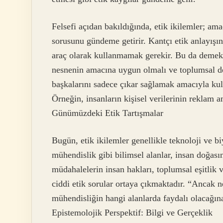
Felsefi açıdan bakıldığında, etik ikilemler; amac
sorusunu gündeme getirir. Kantçı etik anlayışın
araç olarak kullanmamak gerekir. Bu da demekti
nesnenin amacına uygun olmalı ve toplumsal de
başkalarını sadece çıkar sağlamak amacıyla kul
Örneğin, insanların kişisel verilerinin reklam a
Günümüzdeki Etik Tartışmalar
Bugün, etik ikilemler genellikle teknoloji ve 
mühendislik gibi bilimsel alanlar, insan doğasın
müdahalelerin insan hakları, toplumsal eşitlik 
ciddi etik sorular ortaya çıkmaktadır. “Ancak n
mühendisliğin hangi alanlarda faydalı olacağına d
Epistemolojik Perspektif: Bilgi ve Gerçeklik