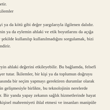
tir.
kilemler
yi ya da kötü gibi değer yargılarıyla ilgilenen dalıdır.
nin ya da eylemin ahlaki ve etik boyutlarını da açığa
 şekilde kullanılıp kullanılmadığını sorgulamak, bizi
ndirir.
yin ahlaki değerini etkileyebilir. Bu bağlamda, felsefi
yer tutar. İkilemler, bir kişi ya da toplumun doğruyu
arasında bir seçim yapmayı gerektiren durumlar olarak
n gelişmesiyle birlikte, bu teknolojinin nerelerde
tır. Bir yanda yapay zekanın sağlık hizmetlerinde hayat
 kişisel mahremiyeti ihlal etmesi ve insanları manipüle