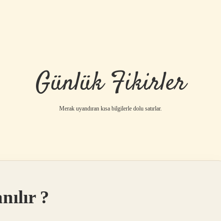
Günlük Fikirler
Merak uyandıran kısa bilgilerle dolu satırlar.
nılır ?