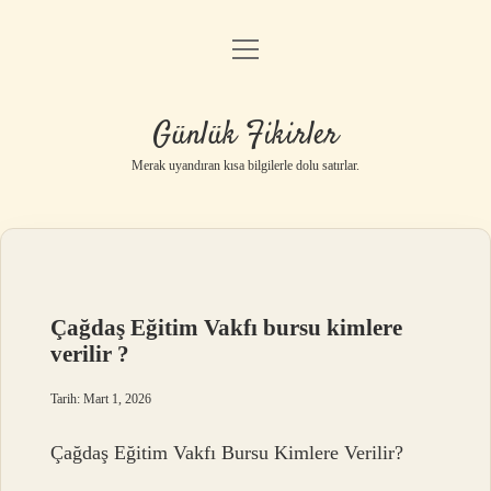
menüyü
Anasayfa
aç
Gizlilik Politikası
Günlük Fikirler
Yasal Uyarı
Merak uyandıran kısa bilgilerle dolu satırlar.
Hakkımızda
Çağdaş Eğitim Vakfı bursu kimlere
verilir ?
Tarih: Mart 1, 2026
Çağdaş Eğitim Vakfı Bursu Kimlere Verilir?