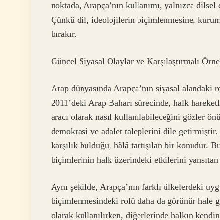
noktada, Arapça’nın kullanımı, yalnızca dilsel 
Çünkü dil, ideolojilerin biçimlenmesine, kurumla
bırakır.
Güncel Siyasal Olaylar ve Karşılaştırmalı Örne
Arap dünyasında Arapça’nın siyasal alandaki ro
2011’deki Arap Baharı sürecinde, halk hareketler
aracı olarak nasıl kullanılabileceğini gözler ö
demokrasi ve adalet taleplerini dile getirmiştir
karşılık bulduğu, hâlâ tartışılan bir konudur. 
biçimlerinin halk üzerindeki etkilerini yansıta
Aynı şekilde, Arapça’nın farklı ülkelerdeki uygu
biçimlenmesindeki rolü daha da görünür hale ge
olarak kullanılırken, diğerlerinde halkın kendin