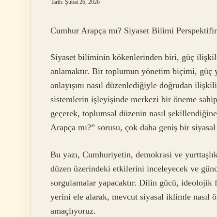
Tarih: Şubat 26, 2026
Cumhur Arapça mı? Siyaset Bilimi Perspektifi
Siyaset biliminin kökenlerinden biri, güç ilişkil
anlamaktır. Bir toplumun yönetim biçimi, güç yap
anlayışını nasıl düzenlediğiyle doğrudan ilişkil
sistemlerin işleyişinde merkezi bir öneme sahipt
geçerek, toplumsal düzenin nasıl şekillendiğin
Arapça mı?” sorusu, çok daha geniş bir siyasal 
Bu yazı, Cumhuriyetin, demokrasi ve yurttaşlık
düzen üzerindeki etkilerini inceleyecek ve günc
sorgulamalar yapacaktır. Dilin gücü, ideolojik 
yerini ele alarak, mevcut siyasal iklimle nasıl 
amaçlıyoruz.