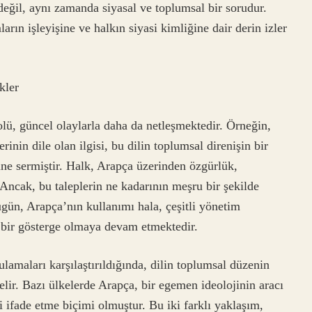
değil, aynı zamanda siyasal ve toplumsal bir sorudur.
rın işleyişine ve halkın siyasi kimliğine dair derin izler
kler
lü, güncel olaylarla daha da netleşmektedir. Örneğin,
inin dile olan ilgisi, bu dilin toplumsal direnişin bir
nüne sermiştir. Halk, Arapça üzerinden özgürlük,
. Ancak, bu taleplerin ne kadarının meşru bir şekilde
Bugün, Arapça’nın kullanımı hala, çeşitli yönetim
n bir gösterge olmaya devam etmektedir.
lamaları karşılaştırıldığında, dilin toplumsal düzenin
lir. Bazı ülkelerde Arapça, bir egemen ideolojinin aracı
i ifade etme biçimi olmuştur. Bu iki farklı yaklaşım,