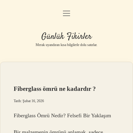
menüyü
Anasayfa
aç
Gizlilik Politikası
Günlük Fikirler
Yasal Uyarı
Merak uyandıran kısa bilgilerle dolu satırlar.
Hakkımızda
Fiberglass ömrü ne kadardır ?
Tarih: Şubat 16, 2026
Fiberglass Ömrü Nedir? Felsefi Bir Yaklaşım
Bir malzemenin ömrünü anlamak, sadece