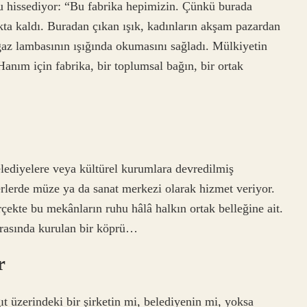
nu hissediyor: “Bu fabrika hepimizin. Çünkü burada
ayakta kaldı. Buradan çıkan ışık, kadınların akşam pazardan
gaz lambasının ışığında okumasını sağladı. Mülkiyetin
 Hanım için fabrika, bir toplumsal bağın, bir ortak
ediyelere veya kültürel kurumlara devredilmiş
rlerde müze ya da sanat merkezi olarak hizmet veriyor.
çekte bu mekânların ruhu hâlâ halkın ortak belleğine ait.
arasında kurulan bir köprü…
r
t üzerindeki bir şirketin mi, belediyenin mi, yoksa