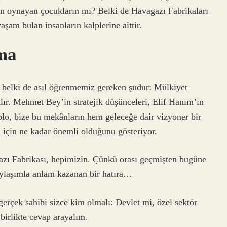
un oynayan çocukların mı? Belki de Havagazı Fabrikaları
aşam bulan insanların kalplerine aittir.
tma
n belki de asıl öğrenmemiz gereken şudur: Mülkiyet
zılır. Mehmet Bey’in stratejik düşünceleri, Elif Hanım’ın
ablo, bize bu mekânların hem geleceğe dair vizyoner bir
için ne kadar önemli olduğunu gösteriyor.
azı Fabrikası, hepimizin. Çünkü orası geçmişten bugüne
paylaşımla anlam kazanan bir hatıra…
gerçek sahibi sizce kim olmalı: Devlet mi, özel sektör
birlikte cevap arayalım.