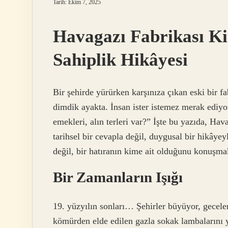
Tarih: Ekim 7, 2025
Havagazı Fabrikası Ki
Sahiplik Hikâyesi
Bir şehirde yürürken karşınıza çıkan eski bir f
dimdik ayakta. İnsan ister istemez merak ediyo
emekleri, alın terleri var?” İşte bu yazıda, Ha
tarihsel bir cevapla değil, duygusal bir hikây
değil, bir hatıranın kime ait olduğunu konuşma
Bir Zamanların Işığı
19. yüzyılın sonları… Şehirler büyüyor, geceler
kömürden elde edilen gazla sokak lambalarını y