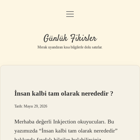
menüyü
Anasayfa
aç
Gizlilik Politikası
Günlük Fikirler
Yasal Uyarı
Merak uyandıran kısa bilgilerle dolu satırlar.
Hakkımızda
İnsan kalbi tam olarak nerededir ?
Tarih: Mayıs 29, 2026
Merhaba değerli Inkjection okuyucuları. Bu
yazımızda “İnsan kalbi tam olarak nerededir”
hakkında faydalı bilgiler bulabilirsiniz.