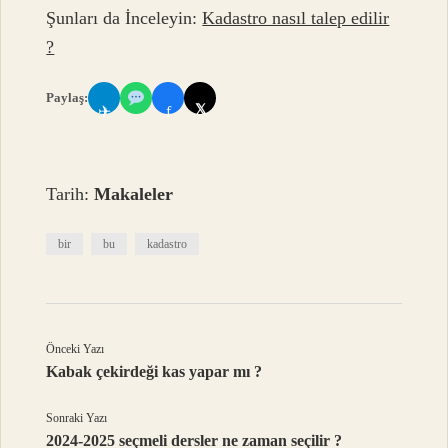
Şunları da İnceleyin:
Kadastro nasıl talep edilir
?
Paylaş:
𝕏
✈
f
Tarih:
Makaleler
bir
bu
kadastro
Önceki Yazı
Kabak çekirdeği kas yapar mı ?
Sonraki Yazı
2024-2025 seçmeli dersler ne zaman seçilir ?