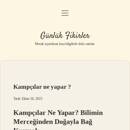
menüyü
Anasayfa
aç
Gizlilik Politikası
Günlük Fikirler
Yasal Uyarı
Merak uyandıran kısa bilgilerle dolu satırlar.
Hakkımızda
Kampçılar ne yapar ?
Tarih: Ekim 16, 2025
Kampçılar Ne Yapar? Bilimin
Merceğinden Doğayla Bağ