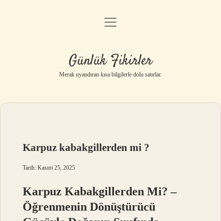
menüyü
Anasayfa
aç
Gizlilik Politikası
Günlük Fikirler
Yasal Uyarı
Merak uyandıran kısa bilgilerle dolu satırlar.
Hakkımızda
Karpuz kabakgillerden mi ?
Tarih: Kasım 25, 2025
Karpuz Kabakgillerden Mi? –
Öğrenmenin Dönüştürücü