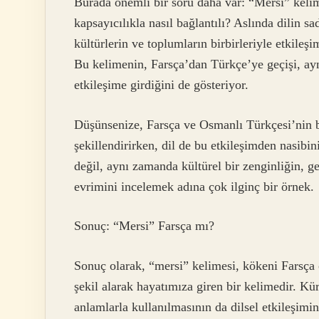
Burada önemli bir soru daha var: “Mersi” kelim
kapsayıcılıkla nasıl bağlantılı? Aslında dilin s
kültürlerin ve toplumların birbirleriyle etkil
Bu kelimenin, Farsça’dan Türkçe’ye geçişi, ay
etkileşime girdiğini de gösteriyor.
Düşünsenize, Farsça ve Osmanlı Türkçesi’nin bir
şekillendirirken, dil de bu etkileşimden nasibin
değil, aynı zamanda kültürel bir zenginliğin, ge
evrimini incelemek adına çok ilginç bir örnek.
Sonuç: “Mersi” Farsça mı?
Sonuç olarak, “mersi” kelimesi, kökeni Farsça 
şekil alarak hayatımıza giren bir kelimedir. Kür
anlamlarla kullanılmasının da dilsel etkileşimin