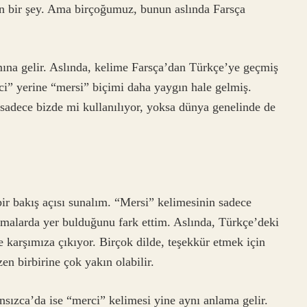
 bir şey. Ama birçoğumuz, bunun aslında Farsça
mına gelir. Aslında, kelime Farsça’dan Türkçe’ye geçmiş
ci” yerine “mersi” biçimi daha yaygın hale gelmiş.
adece bizde mi kullanılıyor, yoksa dünya genelinde de
bir bakış açısı sunalım. “Mersi” kelimesinin sadece
malarda yer bulduğunu fark ettim. Aslında, Türkçe’deki
e karşımıza çıkıyor. Birçok dilde, teşekkür etmek için
zen birbirine çok yakın olabilir.
nsızca’da ise “merci” kelimesi yine aynı anlama gelir.