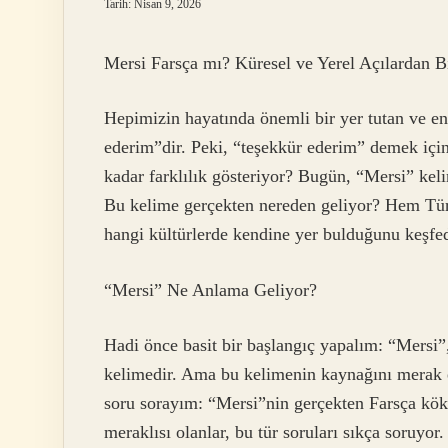
Tarih: Nisan 9, 2026
Mersi Farsça mı? Küresel ve Yerel Açılardan B
Hepimizin hayatında önemli bir yer tutan ve en
ederim”dir. Peki, “teşekkür ederim” demek için
kadar farklılık gösteriyor? Bugün, “Mersi” kel
Bu kelime gerçekten nereden geliyor? Hem Türk
hangi kültürlerde kendine yer bulduğunu keşfed
“Mersi” Ne Anlama Geliyor?
Hadi önce basit bir başlangıç yapalım: “Mersi”
kelimedir. Ama bu kelimenin kaynağını merak et
soru sorayım: “Mersi”nin gerçekten Farsça kö
meraklısı olanlar, bu tür soruları sıkça soruyor