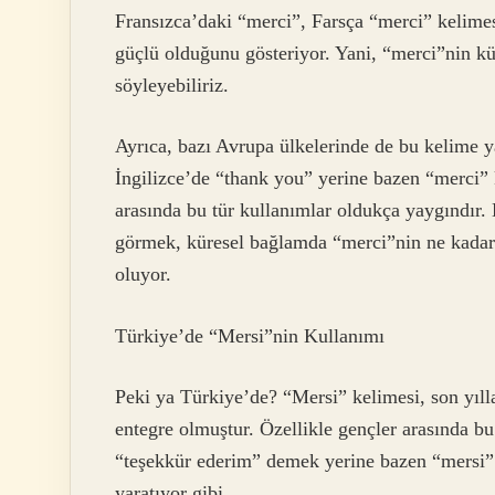
Fransızca’daki “merci”, Farsça “merci” kelimesi
güçlü olduğunu gösteriyor. Yani, “merci”nin k
söyleyebiliriz.
Ayrıca, bazı Avrupa ülkelerinde de bu kelime ya
İngilizce’de “thank you” yerine bazen “merci” k
arasında bu tür kullanımlar oldukça yaygındır. 
görmek, küresel bağlamda “merci”nin ne kadar
oluyor.
Türkiye’de “Mersi”nin Kullanımı
Peki ya Türkiye’de? “Mersi” kelimesi, son yıl
entegre olmuştur. Özellikle gençler arasında b
“teşekkür ederim” demek yerine bazen “mersi” 
yaratıyor gibi.