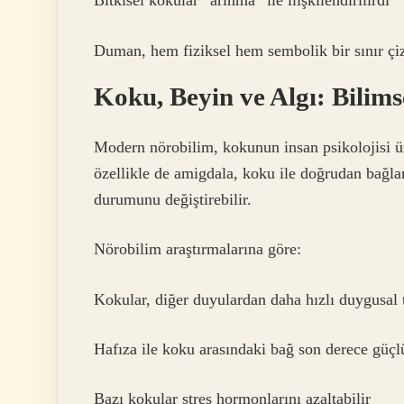
Bitkisel kokular “arınma” ile ilişkilendirilirdi
Duman, hem fiziksel hem sembolik bir sınır çi
Koku, Beyin ve Algı: Bilim
Modern nörobilim, kokunun insan psikolojisi üz
özellikle de amigdala, koku ile doğrudan bağlan
durumunu değiştirebilir.
Nörobilim araştırmalarına göre:
Kokular, diğer duyulardan daha hızlı duygusal t
Hafıza ile koku arasındaki bağ son derece güçl
Bazı kokular stres hormonlarını azaltabilir