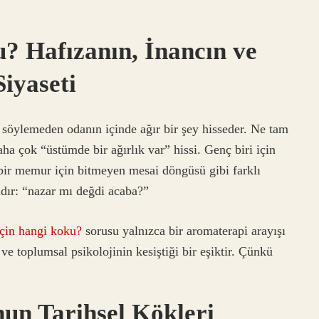
? Hafızanın, İnancın ve
iyaseti
y söylemeden odanın içinde ağır bir şey hisseder. Ne tam
 çok “üstümde bir ağırlık var” hissi. Genç biri için
ği, bir memur için bitmeyen mesai döngüsü gibi farklı
ıdır: “nazar mı değdi acaba?”
çin hangi koku?
sorusu yalnızca bir aromaterapi arayışı
 ve toplumsal psikolojinin kesiştiği bir eşiktir. Çünkü
un Tarihsel Kökleri