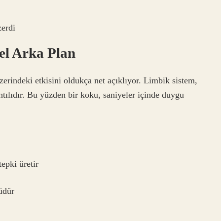
zerdi
sel Arka Plan
erindeki etkisini oldukça net açıklıyor. Limbik sistem,
tılıdır. Bu yüzden bir koku, saniyeler içinde duygu
epki üretir
üdür