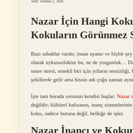
Tarih: Temmuz 2, 2026
Nazar İçin Hangi Koku
Kokuların Görünmez S
Bazı sabahlar vardır, insan uyanır ve hiçbir şe
olarak uykusuzluktur bu, ne de yorgunluk… Daha
sınav stresi, emekli biri için yılların sessizli
şekillerde gelir ama hissin adı çoğu zaman ayn
İşte tam burada sorunun kendisi başlar:
Nazar i
değildir; kültürel hafızanın, inanç sistemlerinin
koku, sadece buruna değil, belleğe de işler.
Nazar İnancı ve Kokun