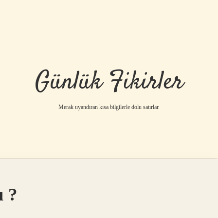
Günlük Fikirler
Merak uyandıran kısa bilgilerle dolu satırlar.
u ?