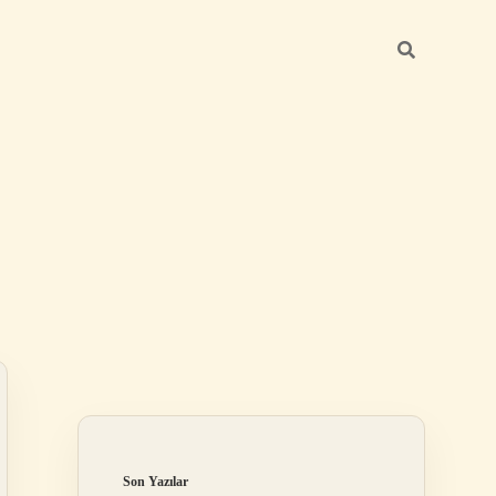
Sidebar
ilbet giriş yap
Son Yazılar