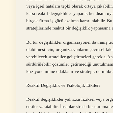
veya içsel hatalara tepki olarak ortaya çıkabilir
karşı reaktif değişiklikler yaparak kendisini uy
birçok firma iş gücü azaltma kararı alabilir. B
stratejilerinde reaktif bir değişiklik yapmasına 
Bu tür değişiklikler organizasyonel davranış teor
olabilmesi için, organizasyonların çevresel faktö
verebilecek stratejiler geliştirmeleri gerekir. 
sürdürülebilir çözümler getirmediği unutulmama
kriz yönetimine odaklanır ve stratejik derinlikt
Reaktif Değişiklik ve Psikolojik Etkileri
Reaktif değişiklikler yalnızca fiziksel veya or
etkiler yaratabilir. İnsanlar stresli bir duruma te