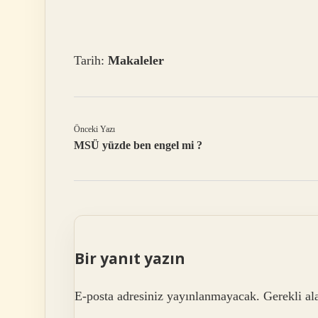
Tarih:
Makaleler
Önceki Yazı
MSÜ yüzde ben engel mi ?
Bir yanıt yazın
E-posta adresiniz yayınlanmayacak.
Gerekli al