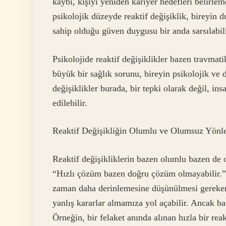
kaybı, kişiyi yeniden kariyer hedefleri belirle
psikolojik düzeyde reaktif değişiklik, bireyin d
sahip olduğu güven duygusu bir anda sarsılabili
Psikolojide reaktif değişiklikler bazen travmati
büyük bir sağlık sorunu, bireyin psikolojik ve d
değişiklikler burada, bir tepki olarak değil, in
edilebilir.
Reaktif Değişikliğin Olumlu ve Olumsuz Yönle
Reaktif değişikliklerin bazen olumlu bazen de o
“Hızlı çözüm bazen doğru çözüm olmayabilir.” 
zaman daha derinlemesine düşünülmesi gereke
yanlış kararlar almamıza yol açabilir. Ancak ba
Örneğin, bir felaket anında alınan hızla bir rea