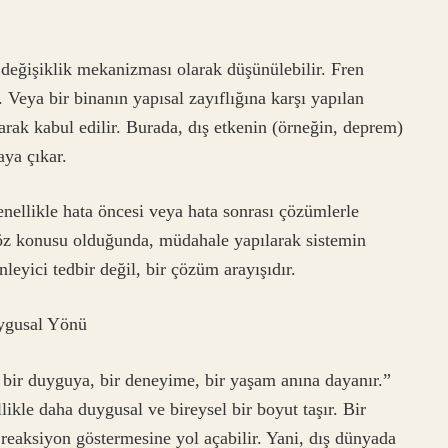
r değişiklik mekanizması olarak düşünülebilir. Fren
 Veya bir binanın yapısal zayıflığına karşı yapılan
olarak kabul edilir. Burada, dış etkenin (örneğin, deprem)
aya çıkar.
enellikle hata öncesi veya hata sonrası çözümlerle
 söz konusu olduğunda, müdahale yapılarak sistemin
önleyici tedbir değil, bir çözüm arayışıdır.
uygusal Yönü
, bir duyguya, bir deneyime, bir yaşam anına dayanır.”
llikle daha duygusal ve bireysel bir boyut taşır. Bir
 reaksiyon göstermesine yol açabilir. Yani, dış dünyada