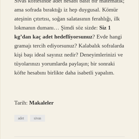
Sivas köftesinde adet hesabı basit bir matematik;
ama sofrada bıraktığı iz hep duygusal. Kömür
ateşinin çıtırtısı, soğan salatasının ferahlığı, ilk
lokmanın dumanı… Şimdi söz sizde:
Siz 1
kg’dan kaç adet hedefliyorsunuz
? Evde hangi
gramajı tercih ediyorsunuz? Kalabalık sofralarda
kişi başı ideal sayınız nedir? Deneyimlerinizi ve
tüyolarınızı yorumlarda paylaşın; bir sonraki
köfte hesabını birlikte daha isabetli yapalım.
Tarih:
Makaleler
adet
sivas