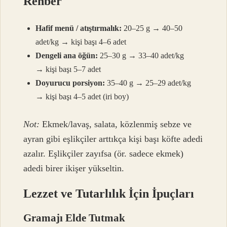
Rehber
Hafif menü / atıştırmalık:
20–25 g → 40–50
adet/kg → kişi başı 4–6 adet
Dengeli ana öğün:
25–30 g → 33–40 adet/kg
→ kişi başı 5–7 adet
Doyurucu porsiyon:
35–40 g → 25–29 adet/kg
→ kişi başı 4–5 adet (iri boy)
Not:
Ekmek/lavaş, salata, közlenmiş sebze ve
ayran gibi eşlikçiler arttıkça kişi başı köfte adedi
azalır. Eşlikçiler zayıfsa (ör. sadece ekmek)
adedi birer ikişer yükseltin.
Lezzet ve Tutarlılık İçin İpuçları
Gramajı Elde Tutmak