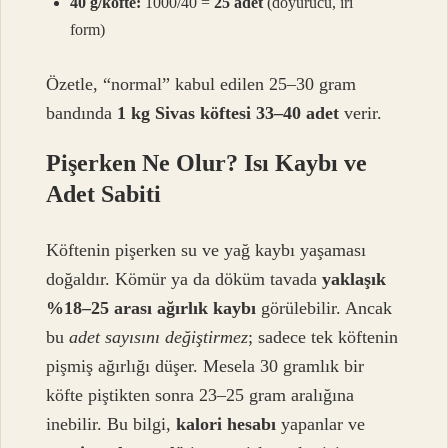
40 g/köfte:
1000/40 =
25 adet
(doyurucu, iri
form)
Özetle, “normal” kabul edilen 25–30 gram
bandında
1 kg Sivas köftesi 33–40 adet
verir.
Pişerken Ne Olur? Isı Kaybı ve
Adet Sabiti
Köftenin pişerken su ve yağ kaybı yaşaması
doğaldır. Kömür ya da döküm tavada
yaklaşık
%18–25 arası ağırlık kaybı
görülebilir. Ancak
bu
adet sayısını değiştirmez
; sadece tek köftenin
pişmiş ağırlığı düşer. Mesela 30 gramlık bir
köfte piştikten sonra 23–25 gram aralığına
inebilir. Bu bilgi,
kalori hesabı
yapanlar ve