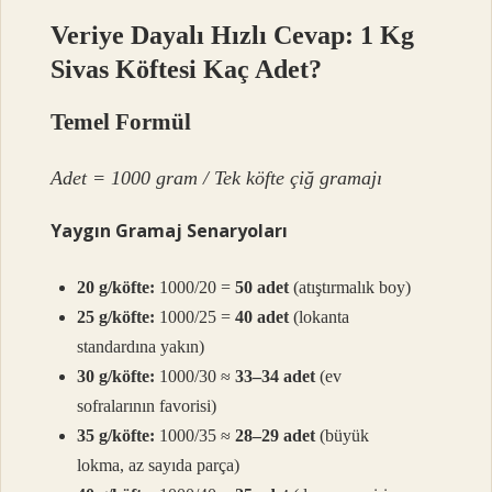
Veriye Dayalı Hızlı Cevap: 1 Kg
Sivas Köftesi Kaç Adet?
Temel Formül
Adet = 1000 gram / Tek köfte çiğ gramajı
Yaygın Gramaj Senaryoları
20 g/köfte:
1000/20 =
50 adet
(atıştırmalık boy)
25 g/köfte:
1000/25 =
40 adet
(lokanta
standardına yakın)
30 g/köfte:
1000/30 ≈
33–34 adet
(ev
sofralarının favorisi)
35 g/köfte:
1000/35 ≈
28–29 adet
(büyük
lokma, az sayıda parça)