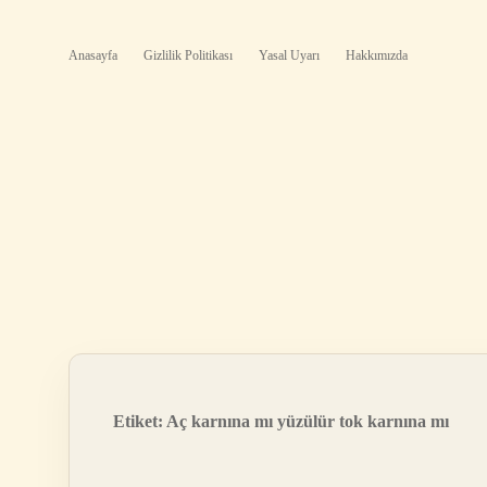
Anasayfa
Gizlilik Politikası
Yasal Uyarı
Hakkımızda
Etiket:
Aç karnına mı yüzülür tok karnına mı