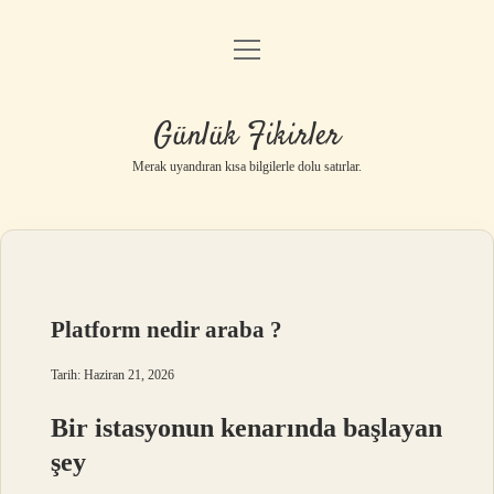
menüyü
Anasayfa
aç
Gizlilik Politikası
Günlük Fikirler
Yasal Uyarı
Merak uyandıran kısa bilgilerle dolu satırlar.
Hakkımızda
Platform nedir araba ?
Tarih: Haziran 21, 2026
Bir istasyonun kenarında başlayan
şey