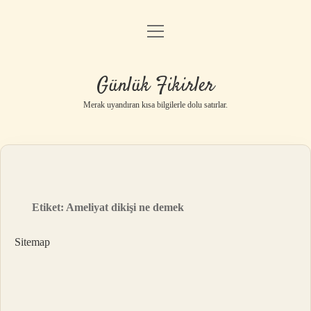
menüyü
Anasayfa
aç
Gizlilik Politikası
Günlük Fikirler
Yasal Uyarı
Merak uyandıran kısa bilgilerle dolu satırlar.
Hakkımızda
Etiket:
Ameliyat dikişi ne demek
Sitemap